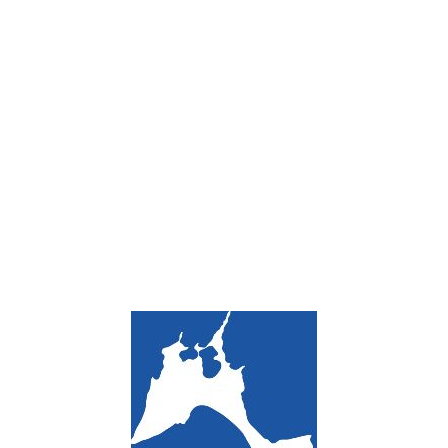
Loa
din
g...