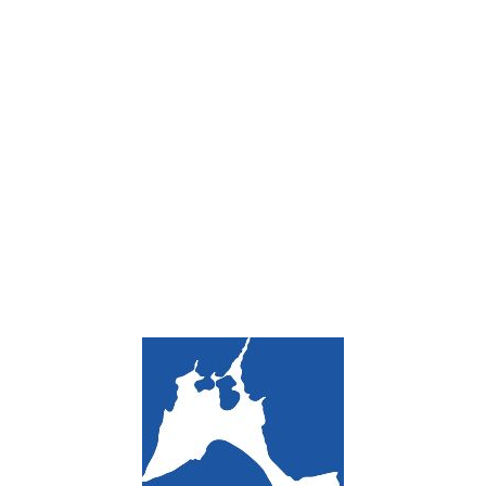
Loa
din
g...