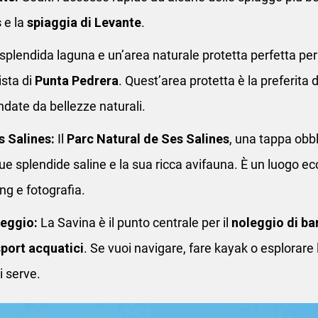
s
e la
spiaggia di Levante
.
 splendida laguna e un’area naturale protetta perfetta pe
ista di
Punta Pedrera
. Quest’area protetta è la preferita d
ndate da bellezze naturali.
s Salines:
Il
Parc Natural de Ses Salines
, una tappa obbl
sue splendide saline e la sua ricca avifauna. È un luogo ec
ng e fotografia.
leggio:
La Savina è il punto centrale per il
noleggio di bar
sport acquatici
. Se vuoi navigare, fare kayak o esplorare l
i serve.