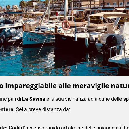
o impareggiabile alle meraviglie natur
incipali di
La Savina
è la sua vicinanza ad alcune delle
sp
entera
. Sei a breve distanza da:
te:
Goditi l’accesso rapido ad alcune delle spiagge più bel