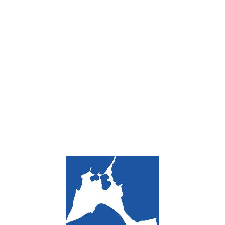
Loa
din
g...